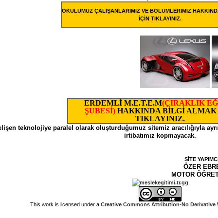
OKULUMUZ ÇALIŞANLARIMIZ VE BÖLÜMLERİMİZ HAKKIND
İÇİN TIKLAYINIZ.
ERDEMLİ M.E.T.E.M
(ÇIRAKLIK EĞ
ŞUBESİ)
HAKKINDA BİLGİ ALMAK 
TIKLAYINIZ.
lişen teknolojiye paralel olarak oluşturduğumuz sitemiz aracılığıyla ayr
irtibatımız kopmayacak.
SİTE YAPIMCI
ÖZER EBRE
MOTOR ÖĞRETME
This work is licensed under a
Creative Commons Attribution-No Derivative 