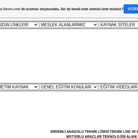
ÜCRE
a-Sitem.com
ile ücretsiz oluşturuldu. Siz de kendi web sitenizi ister misiniz?
DERS NOTU
ÇALIŞMA SORULARI
ZÜMRE
YILLIK PLAN
FO
ERDEMLİ ANADOLU TEKNİK LİSESİ TEKNİK LİSE VE M
MOTORLU ARAÇLAR TEKNOLOJİSİ ALANI