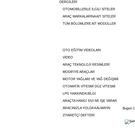
DERGİLERİ
OTOMOBİLLERLE İLGİLİ SİTELER
ARAÇ MARKALARINA AİT SİTELER
TÜM BÖLÜMLERE AİT MODÜLLER
GÖRSEL
OTO EĞİTİM VİDEOLARI
VİDEO
ARAÇ TEKNOLOJİ RESİMLERİ
MODİFİYE ARAÇLAR
MOTOR YAĞLARI VE YAĞ DEĞİŞİMİ
OTOMATİK VİTESMİ DÜZ VİTESMİ
LPG HAKKINDA BİLGİ
ARAÇTA HANGİ SIVI NE İŞE YARAR
ARACINIZLA YOLDA KALMAYIN
Bugün 12
ZİYARETÇİ DEFTERİ