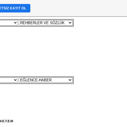
TSIZ KAYIT OL
RUM
İLETİŞİM
ZİYARETÇİ DEFTERİ
.E.T.E.M