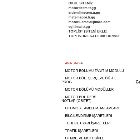
OKUL SİTEMİZ
motorsitem.tr.gg
erdemlimetem.tr.gg
metemspor.tr.gg
motorluaraclar.jimdo.com
egitimal.tr.gg
TOPLİST (SİTENİ EKLE)
TOPLİSTİNE KATILDIKLARIMIZ
Menu
ANA SAYFA
MOTOR BÖLÜMÜ TANITIM MODÜLÜ
MOTOR BÖL. ÇERÇEVE ÖĞRT.
Ge
PROG.
MOTOR BÖLÜMÜ MODÜLLER
MOTOR BÖL.DERS
NOTLARI(OBİTET)
OTOMOBİL AMBLEM. ANLAMLARI
BİLGİLENDİRME İŞARETLERİ
TEHLİKE UYARI İŞARETLERİ
TRAFİK İŞARETLERİ
OTMBL. VE MOTOSİKLET