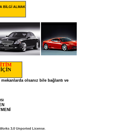
A BİLGİ ALMAK
İTİM
İÇİN
ı mekanlarda olsanız bile bağlantı ve
SI
N
Nİ
Works 3.0 Unported License
.