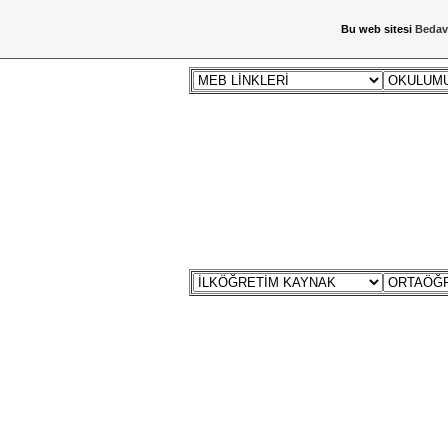
Bu web sitesi
Bedav
ANA SAYFA
HABERLER
İNNDİRRR
DİĞER SİTELERİMİZ