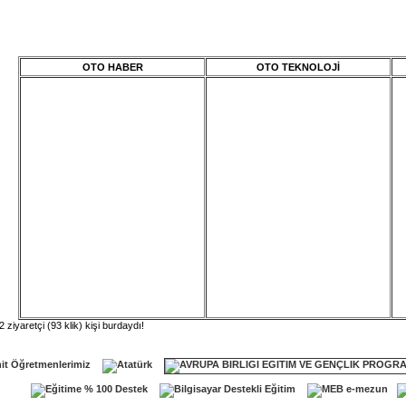
OTO HABER
OTO TEKNOLOJİ
 ziyaretçi (93 klik) kişi burdaydı!